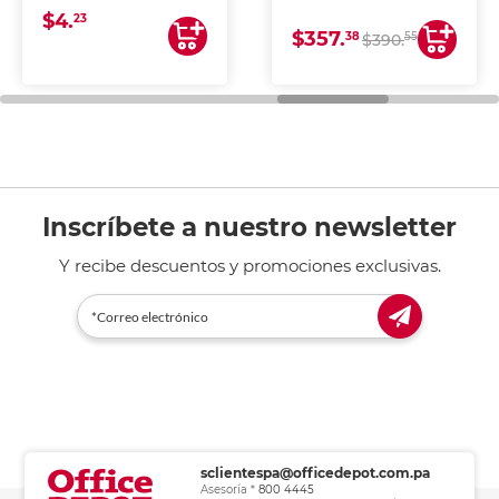
blancura y acabado
DE TINTA (IMPRIME,
$4.
uniforme, ideal para
COPIA Y ESCANEA)
23
$357.
impresoras de inyección
38
55
$390.
de tinta y láser,
fotocopiadoras y uso
general de oficina.
Inscríbete a nuestro newsletter
Y recibe descuentos y promociones exclusivas.
sclientespa@officedepot.com.pa
Asesoría *
800 4445