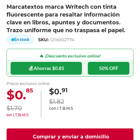
Marcatextos marca Writech con tinta
fluorescente para resaltar información
clave en libros, apuntes y documentos.
Trazo uniforme que no traspasa el papel.
SKU:
1214002774
En stock
🔥 ¡Descuento exclusivo online!
💰 Ahorras $0.85
50% OFF
Precio exclusivo online:
91
$0.
$0.
85
$1.82
$1.70
con I.T.B.M.S
sin I.T.B.M.S
Comprar y enviar a domicilio