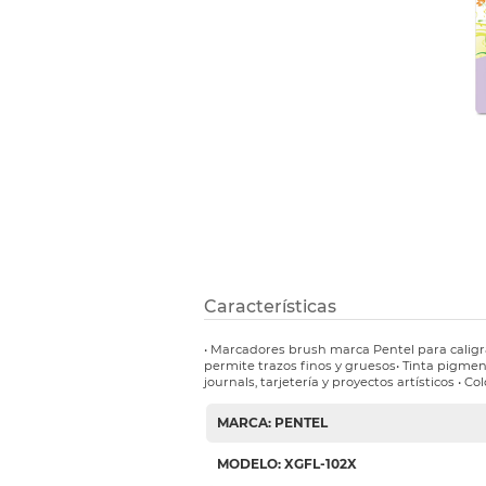
Etiquetas i
Refuerzos 
Características
• Marcadores brush marca Pentel para caligraf
permite trazos finos y gruesos• Tinta pigmen
journals, tarjetería y proyectos artísticos • Col
MARCA: PENTEL
MODELO: XGFL-102X