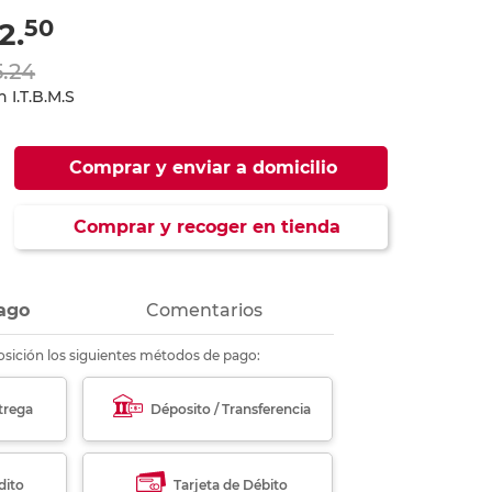
ás
ás
ás
ás
50
2.
5.24
 I.T.B.M.S
Comprar y enviar a domicilio
Comprar y recoger en tienda
ago
Comentarios
sición los siguientes métodos de pago:
trega
Déposito / Transferencia
dito
Tarjeta de Débito