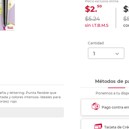
Precio exclusivo online:
nkjet y láser
Ver más
Ver más
Ver más
Ver m
Ver m
Ver m
Ver m
50
$2.
$
para carpeta
Ver más
$5.24
$
sin I.T.B.M.S
con
Cantidad
Métodos de p
ía y lettering• Punta flexible que
Ponemos a tu dispo
tada y colores intensos• Ideales para
or(es): rojo
Pago contra en
Tarjeta de Cré