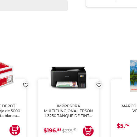
E DEPOT
IMPRESORA
MARCO 
aja de 5000
MULTIFUNCIONAL EPSON
V
lta blancura
L3250 TANQUE DE TINTA
 impresoras
(IMPRIME, COPIA Y
$5.
 Ideal para
ESCANEA)
24
$196.
88
61
lto volumen
$238.
negocios.