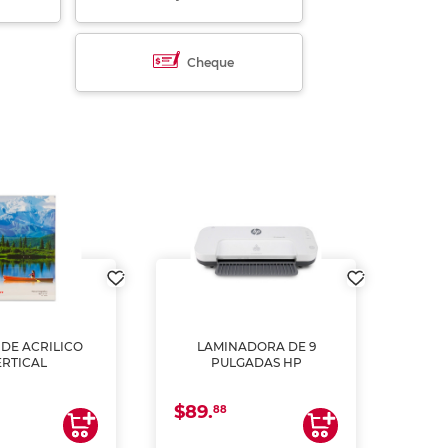
Cheque
DE ACRILICO
LAMINADORA DE 9
Pap
ERTICAL
PULGADAS HP
DE
resm
b
$89.
$4.
un
88
2
impre
tinta 