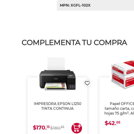
MPN: XGFL-102X
COMPLEMENTA TU COMPRA
IMPRESORA EPSON L1250
Papel OFFIC
TINTA CONTINUA
tamaño carta, c
hojas 75 g/m². A
y opacidad para
$42.
láser e inkjet.
05
$170.
13
83
$180.
impresión de a
en oficinas y 