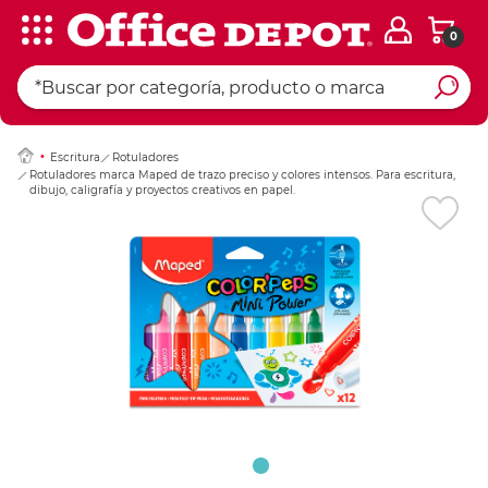
0
Ingresar Codigo Pos
Escritura
Rotuladores
Rotuladores marca Maped de trazo preciso y colores intensos. Para escritura,
dibujo, caligrafía y proyectos creativos en papel.