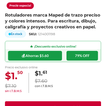
Rotuladores marca Maped de trazo preciso
y colores intensos. Para escritura, dibujo,
caligrafía y proyectos creativos en papel.
SKU:
1214001198
En stock
🔥 ¡Descuento exclusivo online!
💰 Ahorras $5.60
79% OFF
Precio exclusivo online:
61
$1.
$1.
50
$7.60
$7.10
con I.T.B.M.S
sin I.T.B.M.S