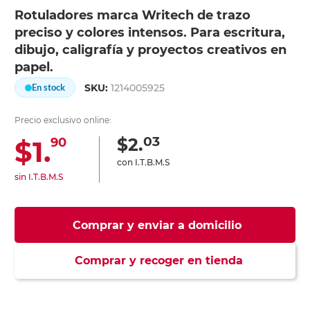
Rotuladores marca Writech de trazo
preciso y colores intensos. Para escritura,
dibujo, caligrafía y proyectos creativos en
papel.
SKU:
1214005925
En stock
Precio exclusivo online:
03
$2.
$1.
90
con I.T.B.M.S
sin I.T.B.M.S
Comprar y enviar a domicilio
Comprar y recoger en tienda