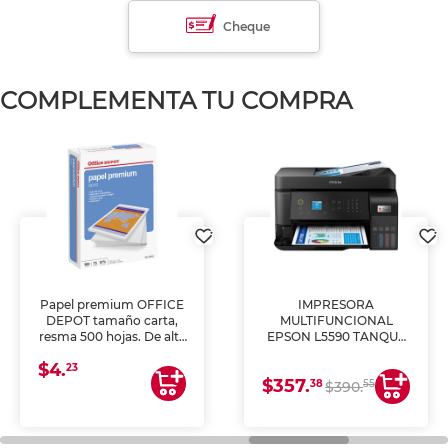
Cheque
COMPLEMENTA TU COMPRA
Papel premium OFFICE
IMPRESORA
DEPOT tamaño carta,
MULTIFUNCIONAL
resma 500 hojas. De alta
EPSON L5590 TANQUE
blancura y acabado
DE TINTA (IMPRIME,
$4.
uniforme, ideal para
COPIA Y ESCANEA)
23
$357.
impresoras de inyección
38
55
$390.
de tinta y láser,
fotocopiadoras y uso
general de oficina.