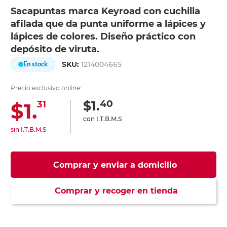
Sacapuntas marca Keyroad con cuchilla
afilada que da punta uniforme a lápices y
lápices de colores. Diseño práctico con
depósito de viruta.
SKU:
1214004665
En stock
Precio exclusivo online:
40
$1.
$1.
31
con I.T.B.M.S
sin I.T.B.M.S
Comprar y enviar a domicilio
Comprar y recoger en tienda