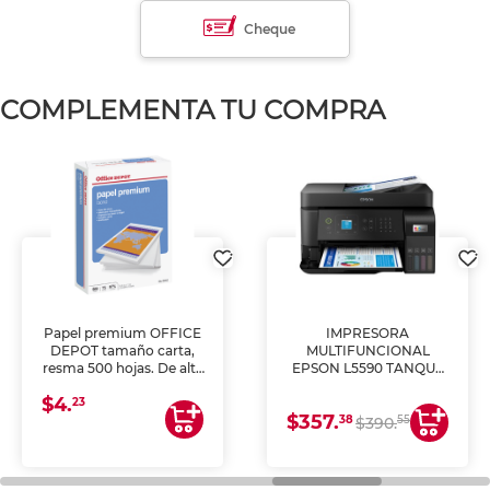
Cheque
COMPLEMENTA TU COMPRA
Papel premium OFFICE
IMPRESORA
DEPOT tamaño carta,
MULTIFUNCIONAL
resma 500 hojas. De alta
EPSON L5590 TANQUE
blancura y acabado
DE TINTA (IMPRIME,
$4.
uniforme, ideal para
COPIA Y ESCANEA)
23
$357.
impresoras de inyección
38
55
$390.
de tinta y láser,
fotocopiadoras y uso
general de oficina.