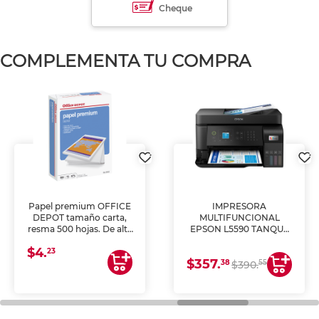
Cheque
COMPLEMENTA TU COMPRA
Papel premium OFFICE
IMPRESORA
DEPOT tamaño carta,
MULTIFUNCIONAL
resma 500 hojas. De alta
EPSON L5590 TANQUE
blancura y acabado
DE TINTA (IMPRIME,
$4.
uniforme, ideal para
COPIA Y ESCANEA)
23
$357.
impresoras de inyección
38
55
$390.
de tinta y láser,
fotocopiadoras y uso
general de oficina.