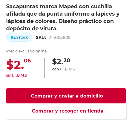
Sacapuntas marca Maped con cuchilla
afilada que da punta uniforme a lápices y
lápices de colores. Diseño práctico con
depósito de viruta.
SKU:
1214003808
En stock
Precio exclusivo online:
20
$2.
$2.
06
con I.T.B.M.S
sin I.T.B.M.S
Comprar y enviar a domicilio
Comprar y recoger en tienda