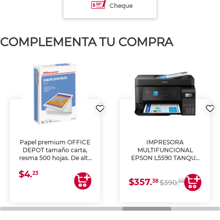
Cheque
COMPLEMENTA TU COMPRA
Papel premium OFFICE
IMPRESORA
DEPOT tamaño carta,
MULTIFUNCIONAL
resma 500 hojas. De alta
EPSON L5590 TANQUE
blancura y acabado
DE TINTA (IMPRIME,
$4.
uniforme, ideal para
COPIA Y ESCANEA)
23
$357.
impresoras de inyección
38
55
$390.
de tinta y láser,
fotocopiadoras y uso
general de oficina.