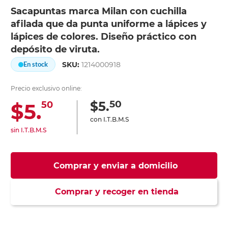
Sacapuntas marca Milan con cuchilla
afilada que da punta uniforme a lápices y
lápices de colores. Diseño práctico con
depósito de viruta.
SKU:
1214000918
En stock
Precio exclusivo online:
50
$5.
$5.
50
con I.T.B.M.S
sin I.T.B.M.S
Comprar y enviar a domicilio
Comprar y recoger en tienda