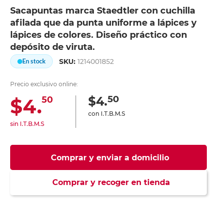
Sacapuntas marca Staedtler con cuchilla
afilada que da punta uniforme a lápices y
lápices de colores. Diseño práctico con
depósito de viruta.
SKU:
1214001852
En stock
Precio exclusivo online:
50
$4.
$4.
50
con I.T.B.M.S
sin I.T.B.M.S
Comprar y enviar a domicilio
Comprar y recoger en tienda