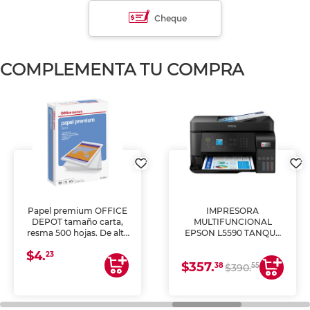
Cheque
COMPLEMENTA TU COMPRA
Papel premium OFFICE
IMPRESORA
DEPOT tamaño carta,
MULTIFUNCIONAL
resma 500 hojas. De alta
EPSON L5590 TANQUE
blancura y acabado
DE TINTA (IMPRIME,
$4.
uniforme, ideal para
COPIA Y ESCANEA)
23
$357.
impresoras de inyección
38
55
$390.
de tinta y láser,
fotocopiadoras y uso
general de oficina.