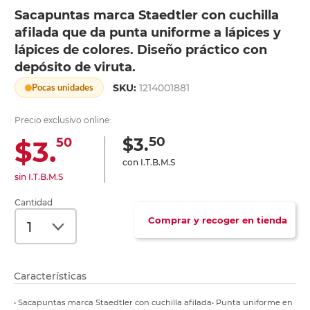
Sacapuntas marca Staedtler con cuchilla
afilada que da punta uniforme a lápices y
lápices de colores. Diseño práctico con
depósito de viruta.
SKU:
1214001881
Pocas unidades
Precio exclusivo online:
50
$3.
$3.
50
con I.T.B.M.S
sin I.T.B.M.S
Cantidad
Comprar y recoger en tienda
Características
• Sacapuntas marca Staedtler con cuchilla afilada• Punta uniforme en