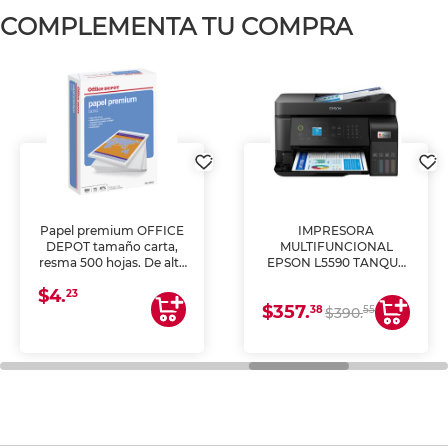
COMPLEMENTA TU COMPRA
Papel premium OFFICE
IMPRESORA
DEPOT tamaño carta,
MULTIFUNCIONAL
resma 500 hojas. De alta
EPSON L5590 TANQUE
blancura y acabado
DE TINTA (IMPRIME,
$4.
uniforme, ideal para
COPIA Y ESCANEA)
23
$357.
impresoras de inyección
38
55
$390.
de tinta y láser,
fotocopiadoras y uso
general de oficina.