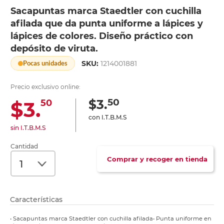
Sacapuntas marca Staedtler con cuchilla
afilada que da punta uniforme a lápices y
lápices de colores. Diseño práctico con
depósito de viruta.
SKU:
1214001881
Pocas unidades
Precio exclusivo online:
50
$3.
$3.
50
con I.T.B.M.S
sin I.T.B.M.S
Cantidad
Comprar y recoger en tienda
Características
• Sacapuntas marca Staedtler con cuchilla afilada• Punta uniforme en