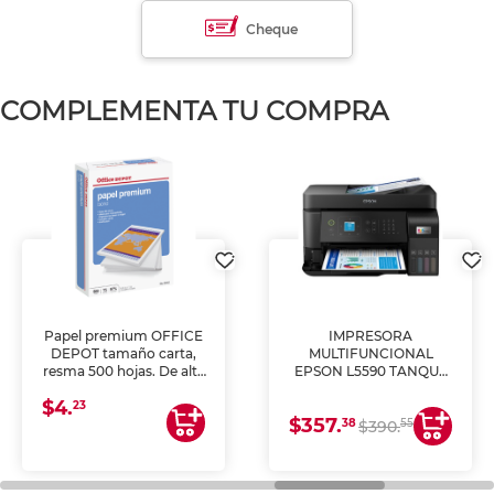
Cheque
COMPLEMENTA TU COMPRA
Papel premium OFFICE
IMPRESORA
DEPOT tamaño carta,
MULTIFUNCIONAL
resma 500 hojas. De alta
EPSON L5590 TANQUE
blancura y acabado
DE TINTA (IMPRIME,
$4.
uniforme, ideal para
COPIA Y ESCANEA)
23
$357.
impresoras de inyección
38
55
$390.
de tinta y láser,
fotocopiadoras y uso
general de oficina.