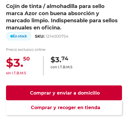
Cojín de tinta / almohadilla para sello
marca Azor con buena absorción y
marcado limpio. Indispensable para sellos
manuales en oficina.
SKU:
1214000754
En stock
Precio exclusivo online:
74
$3.
$3.
50
con I.T.B.M.S
sin I.T.B.M.S
Comprar y enviar a domicilio
Comprar y recoger en tienda