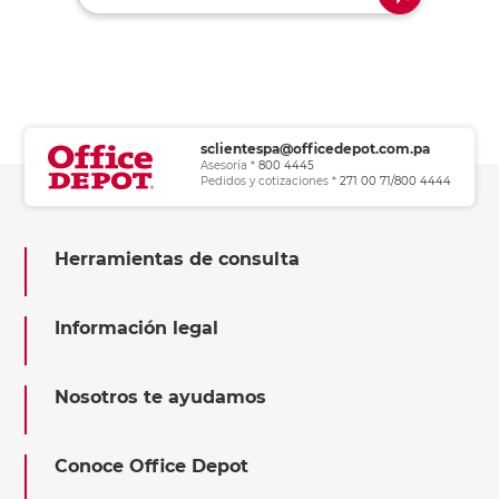
sclientespa@officedepot.com.pa
Asesoría *
800 4445
Pedidos y cotizaciones *
271 00 71/800 4444
Herramientas de consulta
Información legal
Nosotros te ayudamos
Conoce Office Depot