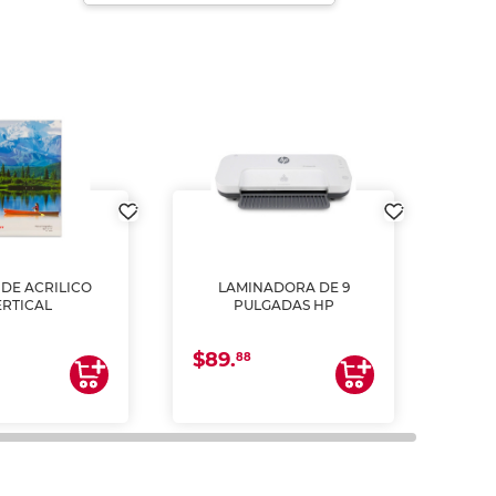
DE ACRILICO
LAMINADORA DE 9
Pap
ERTICAL
PULGADAS HP
DE
resm
b
$89.
$4.
un
88
2
impre
tinta 
y us