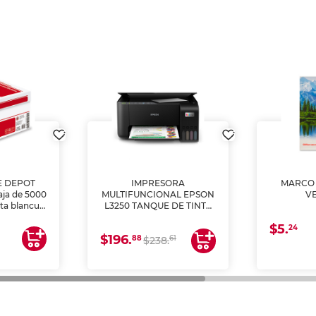
E DEPOT
IMPRESORA
MARCO 
aja de 5000
MULTIFUNCIONAL EPSON
V
lta blancura
L3250 TANQUE DE TINTA
 impresoras
(IMPRIME, COPIA Y
$5.
 Ideal para
ESCANEA)
24
$196.
88
61
lto volumen
$238.
negocios.