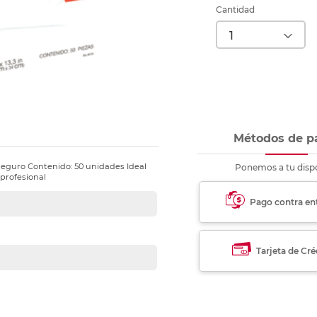
nkjet y láser
Ver más
Ver más
Ver más
Ver m
Ver m
Ver m
Ver m
Cantidad
para carpeta
Ver más
Métodos de p
 seguro Contenido: 50 unidades Ideal
Ponemos a tu dispo
profesional
Pago contra en
Tarjeta de Cré