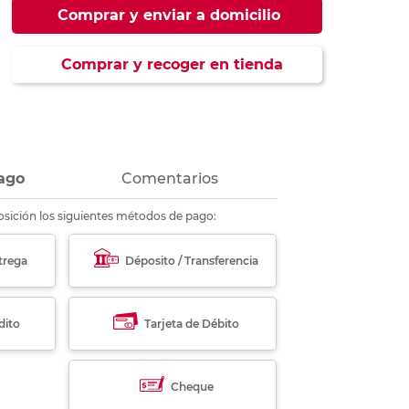
ás
ás
ás
ás
Comprar y enviar a domicilio
Comprar y recoger en tienda
ago
Comentarios
sición los siguientes métodos de pago:
trega
Déposito / Transferencia
dito
Tarjeta de Débito
Cheque