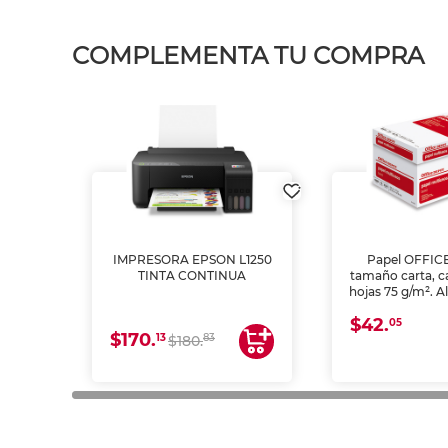
COMPLEMENTA TU COMPRA
IMPRESORA EPSON L1250
Papel OFFIC
TINTA CONTINUA
tamaño carta, c
hojas 75 g/m². A
y opacidad para
$42.
láser e inkjet.
05
$170.
13
83
$180.
impresión de a
en oficinas y 