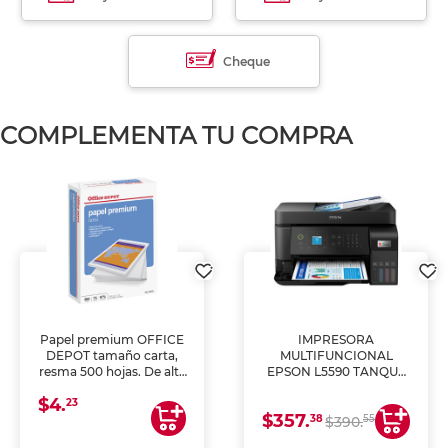
Cheque
COMPLEMENTA TU COMPRA
Papel premium OFFICE
IMPRESORA
DEPOT tamaño carta,
MULTIFUNCIONAL
resma 500 hojas. De alta
EPSON L5590 TANQUE
blancura y acabado
DE TINTA (IMPRIME,
$4.
uniforme, ideal para
COPIA Y ESCANEA)
23
$357.
impresoras de inyección
38
55
$390.
de tinta y láser,