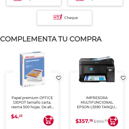
Cheque
COMPLEMENTA TU COMPRA
Papel premium OFFICE
IMPRESORA
DEPOT tamaño carta,
MULTIFUNCIONAL
resma 500 hojas. De alta
EPSON L5590 TANQUE
blancura y acabado
DE TINTA (IMPRIME,
$4.
uniforme, ideal para
COPIA Y ESCANEA)
23
$357.
impresoras de inyección
38
55
$390.
de tinta y láser,