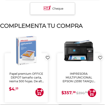
Cheque
COMPLEMENTA TU COMPRA
Papel premium OFFICE
IMPRESORA
DEPOT tamaño carta,
MULTIFUNCIONAL
resma 500 hojas. De alta
EPSON L5590 TANQUE
blancura y acabado
DE TINTA (IMPRIME,
$4.
uniforme, ideal para
COPIA Y ESCANEA)
23
$357.
impresoras de inyección
38
55
$390.
de tinta y láser,
fotocopiadoras y uso
general de oficina.