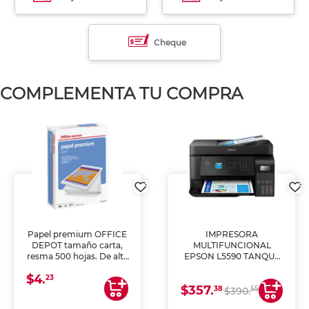
Cheque
COMPLEMENTA TU COMPRA
Papel premium OFFICE
IMPRESORA
DEPOT tamaño carta,
MULTIFUNCIONAL
resma 500 hojas. De alta
EPSON L5590 TANQUE
blancura y acabado
DE TINTA (IMPRIME,
$4.
uniforme, ideal para
COPIA Y ESCANEA)
23
$357.
impresoras de inyección
38
55
$390.
de tinta y láser,