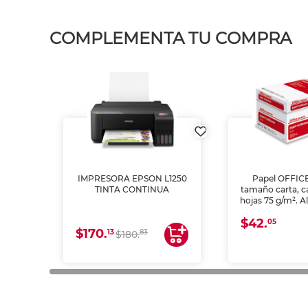
COMPLEMENTA TU COMPRA
IMPRESORA EPSON L1250
Papel OFFIC
TINTA CONTINUA
tamaño carta, c
hojas 75 g/m². A
y opacidad para
$42.
láser e inkjet.
05
$170.
13
83
$180.
impresión de a
en oficinas y 