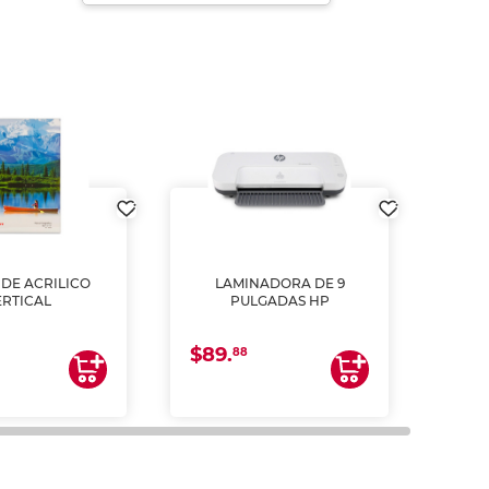
DE ACRILICO
LAMINADORA DE 9
Pap
ERTICAL
PULGADAS HP
DE
resm
b
$89.
$4.
un
88
2
impre
tinta 
y us