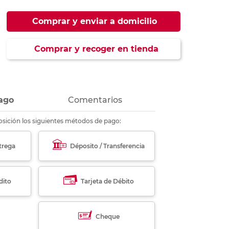
ás
ás
ás
ás
Comprar y enviar a domicilio
Comprar y recoger en tienda
ago
Comentarios
sición los siguientes métodos de pago:
trega
Déposito / Transferencia
dito
Tarjeta de Débito
Cheque