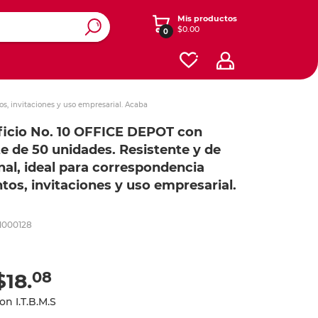
Mis productos
$0.00
0
ros y
y diseño
enimiento
Ver otras categorías
s, invitaciones y uso empresarial. Acaba
esorios
Accesorios para iPads y
Registradores y carpetas
Dibujo
icio No. 10 OFFICE DEPOT con
tablets
e de 50 unidades. Resistente y de
Cajas
onales
s
Software
nal, ideal para correspondencia
Contabilidad y Administración
tos, invitaciones y uso empresarial.
Energía
ás
ás
ás
Planificación
Redes
Seguridad y Mantenimiento
1000128
iféricos
Celular
Cables
Herramientas
te
Cafetería y limpieza
08
$18.
o
lar
 expandibles
Empaque
on I.T.B.M.S
 y mouse
one y iPod