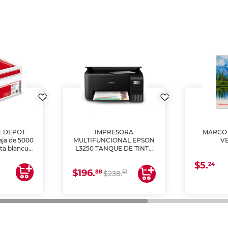
E DEPOT
IMPRESORA
MARCO 
aja de 5000
MULTIFUNCIONAL EPSON
V
lta blancura
L3250 TANQUE DE TINTA
 impresoras
(IMPRIME, COPIA Y
$5.
 Ideal para
ESCANEA)
24
$196.
88
61
lto volumen
$238.
negocios.