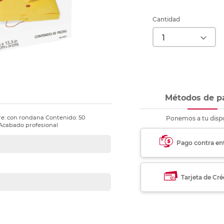
nkjet y láser
Ver más
Ver más
Ver más
Ver m
Ver m
Ver m
Ver m
para carpeta
Cantidad
Ver más
Métodos de p
rre: con rondana Contenido: 50
Ponemos a tu dispo
 Acabado profesional
Pago contra en
Tarjeta de Cré