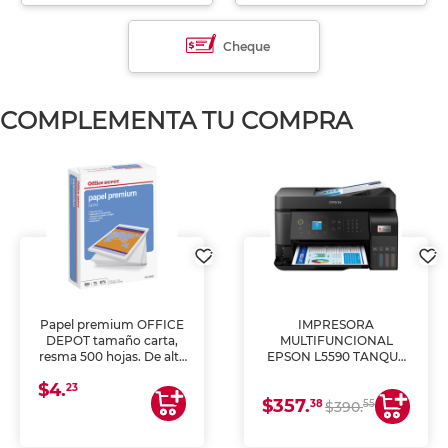
Cheque
COMPLEMENTA TU COMPRA
Papel premium OFFICE
IMPRESORA
DEPOT tamaño carta,
MULTIFUNCIONAL
resma 500 hojas. De alta
EPSON L5590 TANQUE
blancura y acabado
DE TINTA (IMPRIME,
$4.
uniforme, ideal para
COPIA Y ESCANEA)
23
$357.
impresoras de inyección
38
55
$390.
de tinta y láser,
fotocopiadoras y uso