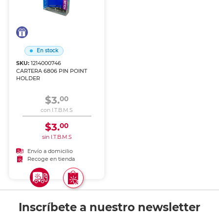
En stock
SKU:
1214000746
CARTERA 6806 PIN POINT
HOLDER
$3.
00
con I.T.B.M.S
$3.
00
sin I.T.B.M.S
Envío a domicilio
Recoge en tienda
Inscríbete a nuestro newsletter