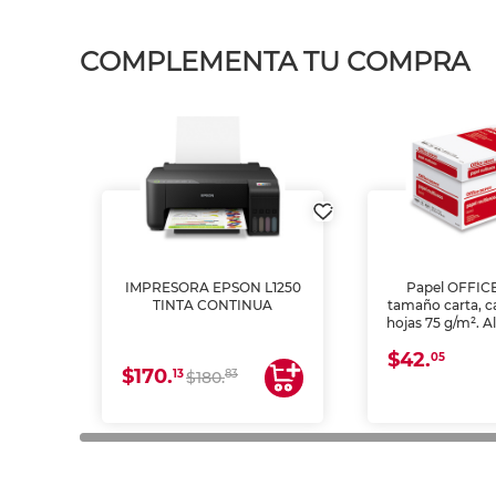
COMPLEMENTA TU COMPRA
IMPRESORA EPSON L1250
Papel OFFIC
TINTA CONTINUA
tamaño carta, c
hojas 75 g/m². A
y opacidad para
$42.
láser e inkjet.
05
$170.
13
83
$180.
impresión de a
en oficinas y 