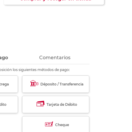
ás
ás
ás
ás
ago
Comentarios
sición los siguientes métodos de pago:
trega
Déposito / Transferencia
dito
Tarjeta de Débito
Cheque