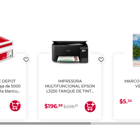
E DEPOT
IMPRESORA
MARCO 
aja de 5000
MULTIFUNCIONAL EPSON
V
lta blancura
L3250 TANQUE DE TINTA
 impresoras
(IMPRIME, COPIA Y
$5.
 Ideal para
ESCANEA)
24
$196.
88
61
lto volumen
$238.
negocios.