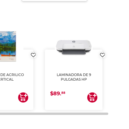
DE ACRILICO
LAMINADORA DE 9
Pap
ERTICAL
PULGADAS HP
DE
resm
b
$89.
$4.
un
88
2
impre
tinta 
y us