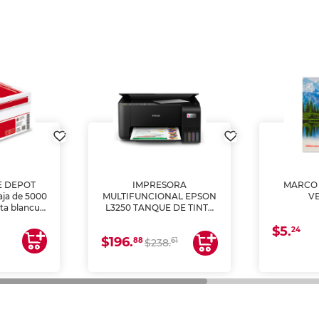
E DEPOT
IMPRESORA
MARCO 
aja de 5000
MULTIFUNCIONAL EPSON
V
lta blancura
L3250 TANQUE DE TINTA
 impresoras
(IMPRIME, COPIA Y
$5.
 Ideal para
ESCANEA)
24
$196.
88
61
lto volumen
$238.
negocios.