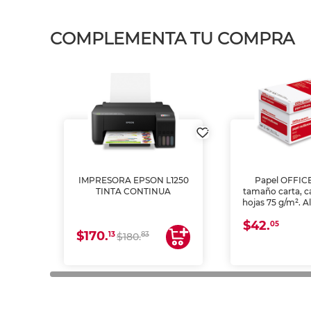
COMPLEMENTA TU COMPRA
IMPRESORA EPSON L1250
Papel OFFIC
TINTA CONTINUA
tamaño carta, c
hojas 75 g/m². A
y opacidad para
$42.
láser e inkjet.
05
$170.
13
83
$180.
impresión de a
en oficinas y 