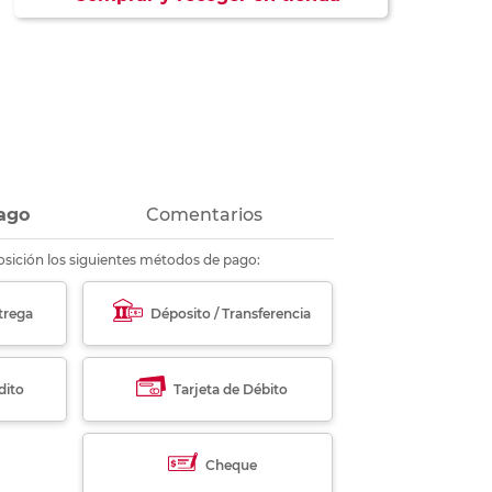
ás
ás
ás
ás
ago
Comentarios
sición los siguientes métodos de pago:
trega
Déposito / Transferencia
dito
Tarjeta de Débito
Cheque