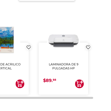
DE ACRILICO
LAMINADORA DE 9
Pap
ERTICAL
PULGADAS HP
DE
resm
b
$89.
$4.
un
88
2
impre
tinta 
y us