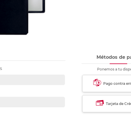
nkjet y láser
Ver más
Ver más
Ver más
Ver m
Ver m
Ver m
Ver m
para carpeta
Ver más
Métodos de p
S
Ponemos a tu dispo
Pago contra en
Tarjeta de Cré