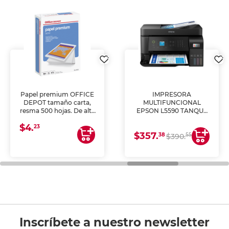
Papel premium OFFICE
IMPRESORA
DEPOT tamaño carta,
MULTIFUNCIONAL
resma 500 hojas. De alta
EPSON L5590 TANQUE
blancura y acabado
DE TINTA (IMPRIME,
$4.
uniforme, ideal para
COPIA Y ESCANEA)
23
$357.
impresoras de inyección
38
55
$390.
de tinta y láser,
fotocopiadoras y uso
general de oficina.
Inscríbete a nuestro newsletter