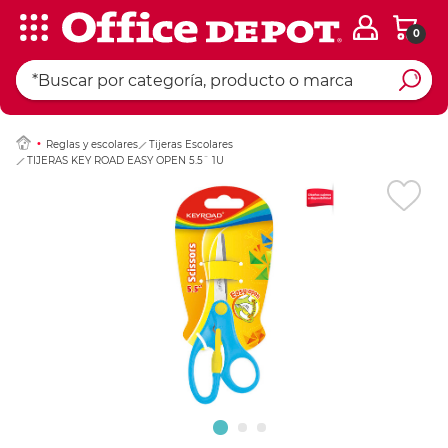
0
Ingresar Codigo Pos
Reglas y escolares
Tijeras Escolares
TIJERAS KEY ROAD EASY OPEN 5.5¨ 1U