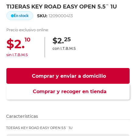
TIJERAS KEY ROAD EASY OPEN 5.5¨ 1U
SKU:
1209000413
En stock
Precio exclusivo online:
25
$2.
$2.
10
con I.T.B.M.S
sin I.T.B.M.S
Comprar y enviar a domicilio
Comprar y recoger en tienda
Características
TIJERAS KEY ROAD EASY OPEN 5.5¨ 1U