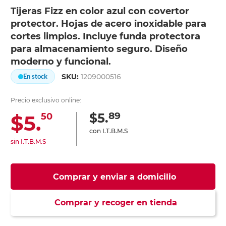
Tijeras Fizz en color azul con covertor
protector. Hojas de acero inoxidable para
cortes limpios. Incluye funda protectora
para almacenamiento seguro. Diseño
moderno y funcional.
SKU:
1209000516
En stock
Precio exclusivo online:
89
$5.
$5.
50
con I.T.B.M.S
sin I.T.B.M.S
Comprar y enviar a domicilio
Comprar y recoger en tienda