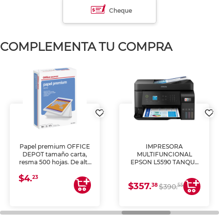
Cheque
COMPLEMENTA TU COMPRA
Papel premium OFFICE
IMPRESORA
DEPOT tamaño carta,
MULTIFUNCIONAL
resma 500 hojas. De alta
EPSON L5590 TANQUE
blancura y acabado
DE TINTA (IMPRIME,
$4.
uniforme, ideal para
COPIA Y ESCANEA)
23
$357.
impresoras de inyección
38
55
$390.
de tinta y láser,
fotocopiadoras y uso
general de oficina.