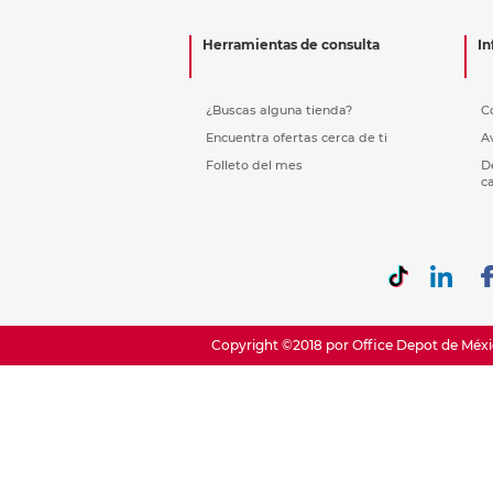
Etiquetas i
Refuerzos 
Herramientas de consulta
In
¿Buscas alguna tienda?
C
Encuentra ofertas cerca de ti
A
Folleto del mes
D
c
Copyright ©2018 por Office Depot de Méxic