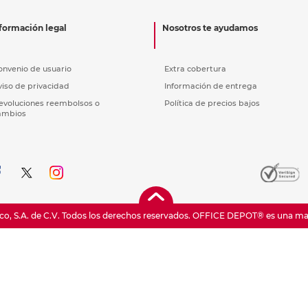
nkjet y láser
Ver más
Ver más
Ver más
Ver m
Ver m
Ver m
Ver m
para carpeta
formación legal
Nosotros te ayudamos
Ver más
onvenio de usuario
Extra cobertura
viso de privacidad
Información de entrega
evoluciones reembolsos o
Política de precios bajos
ambios
o, S.A. de C.V. Todos los derechos reservados.
OFFICE DEPOT® es una marc