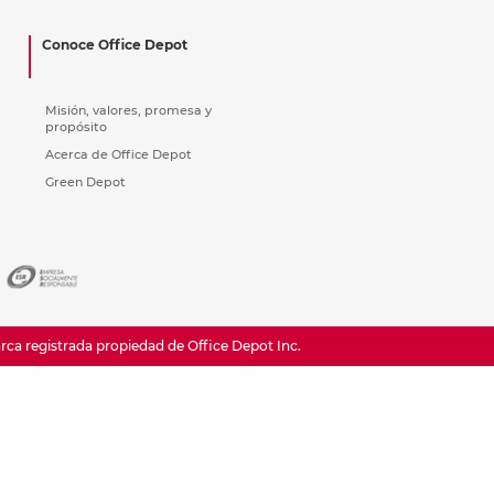
ás
ás
ás
ás
Conoce Office Depot
Misión, valores, promesa y
propósito
Acerca de Office Depot
Green Depot
a registrada propiedad de Office Depot Inc.