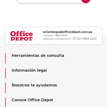
sclientespa@officedepot.com.pa
Asesoría *
800 4445
Pedidos y cotizaciones *
271 00 71/800 4444
Herramientas de consulta
Información legal
Nosotros te ayudamos
Conoce Office Depot