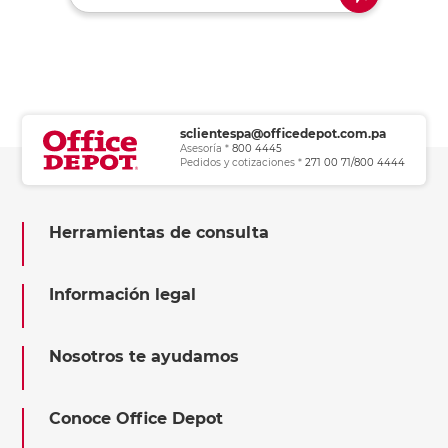
sclientespa@officedepot.com.pa
Asesoría *
800 4445
Pedidos y cotizaciones *
271 00 71/800 4444
Herramientas de consulta
Información legal
Nosotros te ayudamos
Conoce Office Depot