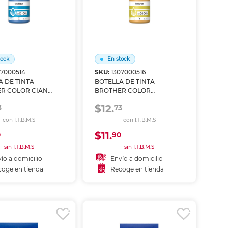
tock
En stock
07000514
SKU:
1307000516
A DE TINTA
BOTELLA DE TINTA
R COLOR CIAN
BROTHER COLOR
C
AMARILLO BTD100Y
$12.
3
73
con I.T.B.M.S
con I.T.B.M.S
$11.
0
90
sin I.T.B.M.S
sin I.T.B.M.S
ío a domicilio
Envío a domicilio
oge en tienda
Recoge en tienda
ñadir al carrito
Añadir al carrito
coger en tienda
Recoger en tienda