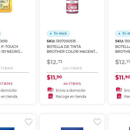
En stock
En s
0010
SKU:
1307000515
SKU:
13
A P-TOUCH
BOTELLA DE TINTA
BOTELL
-131 NEGRO
BROTHER COLOR MAGENTA
BROTHE
NSPARENTE
BTD100M
BTD100
$12.
$12.
73
7
I.T.B.M.S
con I.T.B.M.S
$11.
$11.
90
9
 I.T.B.M.S
sin I.T.B.M.S
 domicilio
Envío a domicilio
Env
 en tienda
Recoge en tienda
Rec
 al carrito
Añadir al carrito
A
r en tienda
Recoger en tienda
Re