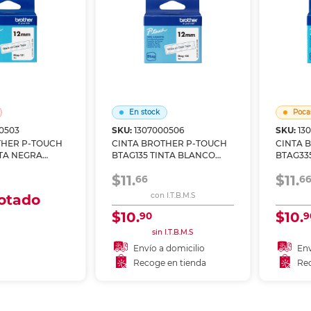
En stock
Poca
0503
SKU:
1307000506
SKU:
13
THER P-TOUCH
CINTA BROTHER P-TOUCH
CINTA 
NTA NEGRA
BTAG135 TINTA BLANCO
BTAG33
NSPARENTE
SOBRE TRANSPARENTE
NEGRO 
$11.
$11.
12MM
66
6
otado
con I.T.B.M.S
$10.
$10.
90
9
 domicilio
sin I.T.B.M.S
 en tienda
Envío a domicilio
Env
Recoge en tienda
Rec
Añadir al carrito
gotado
Recoger en tienda
Re