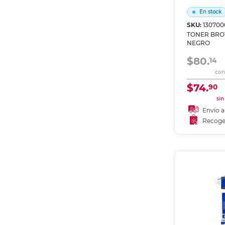
En stock
SKU:
130700
TONER BRO
NEGRO
$80.
14
con 
$74.
90
sin
Envío a
Recoge
Añadir
Recoge