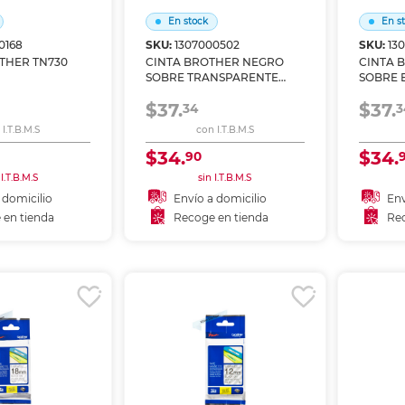
En stock
En s
0168
SKU:
1307000502
SKU:
13
THER TN730
CINTA BROTHER NEGRO
CINTA 
SOBRE TRANSPARENTE
SOBRE BL
12MM TZE131 2PK
TZE231 
$37.
$37.
34
3
I.T.B.M.S
con I.T.B.M.S
$34.
$34.
90
 I.T.B.M.S
sin I.T.B.M.S
 domicilio
Envío a domicilio
Env
 en tienda
Recoge en tienda
Rec
 al carrito
Añadir al carrito
A
r en tienda
Recoger en tienda
Re