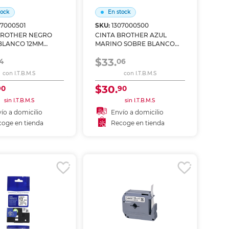
tock
En stock
07000501
SKU:
1307000500
BROTHER NEGRO
CINTA BROTHER AZUL
ANCO 12MM
MARINO SOBRE BLANCO
2PK
TERMO-ADHERENTE 12MM
$33.
4
TZEFA3
06
con I.T.B.M.S
con I.T.B.M.S
$30.
90
90
sin I.T.B.M.S
sin I.T.B.M.S
ío a domicilio
Envío a domicilio
oge en tienda
Recoge en tienda
ñadir al carrito
Añadir al carrito
coger en tienda
Recoger en tienda