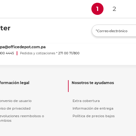
(current)
1
2
ter
spa@officedepot.com.pa
800 4445
Pedidos y cotizaciones *
271 00 71/800
formación legal
Nosotros te ayudamos
onvenio de usuario
Extra cobertura
viso de privacidad
Información de entrega
evoluciones reembolsos o
Política de precios bajos
ambios