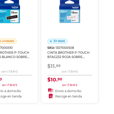
s unidades
En stock
07000510
SKU:
1307000508
BROTHER P-TOUCH
CINTA BROTHER P-TOUCH
5 BLANCO SOBRE
BTAG232 ROJA SOBRE
12MM X 4M
BLANCO 12MM X 4M
$11.
6
66
con I.T.B.M.S
con I.T.B.M.S
$10.
0
90
sin I.T.B.M.S
sin I.T.B.M.S
ío a domicilio
Envío a domicilio
oge en tienda
Recoge en tienda
Añadir al carrito
coger en tienda
Recoger en tienda