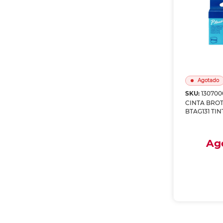
Agotado
SKU:
130700
CINTA BRO
BTAG131 TI
SOBRE TRA
12MM
Ag
Envío a
Recoge
A