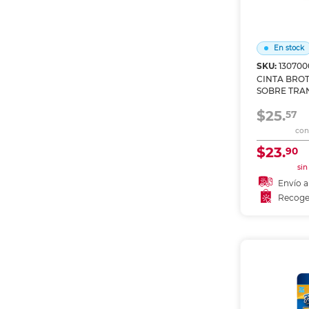
En stock
SKU:
130700
CINTA BRO
SOBRE TRA
18MM TZE141
$25.
57
con 
$23.
90
sin
Envío a
Recoge
Añadir
Recoge