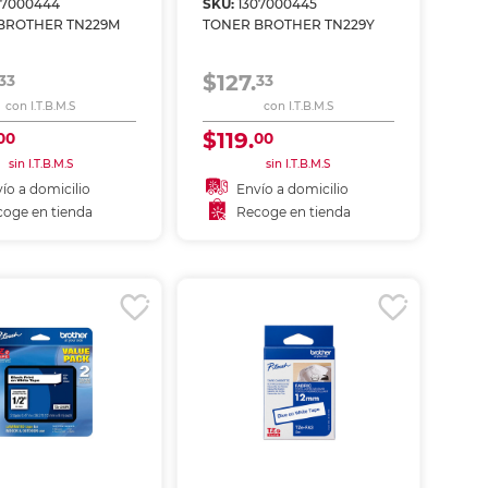
07000444
SKU:
1307000445
ás
ás
ás
ás
BROTHER TN229M
TONER BROTHER TN229Y
$127.
33
33
con I.T.B.M.S
con I.T.B.M.S
$119.
00
00
sin I.T.B.M.S
sin I.T.B.M.S
ío a domicilio
Envío a domicilio
oge en tienda
Recoge en tienda
ñadir al carrito
Añadir al carrito
coger en tienda
Recoger en tienda