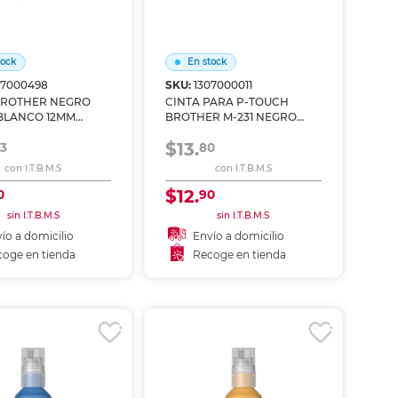
tock
En stock
07000498
SKU:
1307000011
BROTHER NEGRO
CINTA PARA P-TOUCH
BLANCO 12MM
BROTHER M-231 NEGRO
SOBRE BLANCO
$13.
3
80
con I.T.B.M.S
con I.T.B.M.S
$12.
0
90
sin I.T.B.M.S
sin I.T.B.M.S
ío a domicilio
Envío a domicilio
oge en tienda
Recoge en tienda
ñadir al carrito
Añadir al carrito
coger en tienda
Recoger en tienda