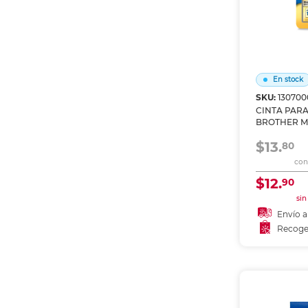
En stock
SKU:
130700
CINTA PAR
BROTHER M
SOBRE TRA
$13.
80
con 
$12.
90
sin
Envío a
Recoge
Añadir
Recoge