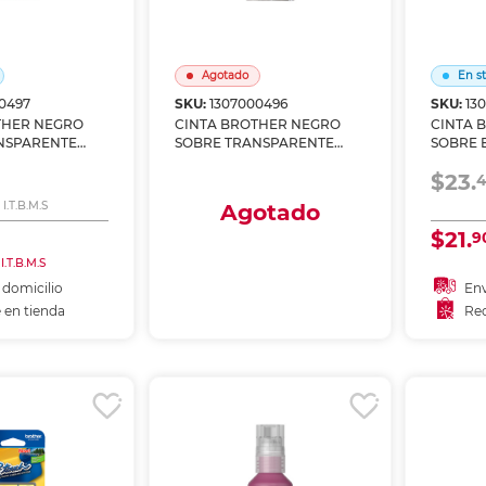
Agotado
En s
0497
SKU:
1307000496
SKU:
13
THER NEGRO
CINTA BROTHER NEGRO
CINTA 
NSPARENTE
SOBRE TRANSPARENTE
SOBRE 
12MM TZE131
TZE231
$23.
4
I.T.B.M.S
Agotado
$21.
9
Envío a domicilio
 I.T.B.M.S
Recoge en tienda
 domicilio
Env
 en tienda
Rec
 al carrito
A
Agotado
r en tienda
Re