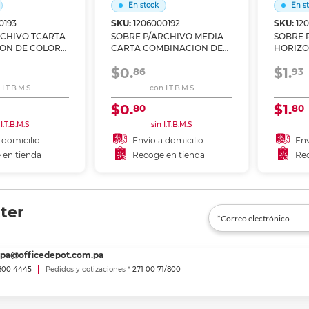
En stock
En s
0193
SKU:
1206000192
SKU:
12
RCHIVO TCARTA
SOBRE P/ARCHIVO MEDIA
SOBRE 
ON DE COLOR
CARTA COMBINACION DE
HORIZO
D,RS,AM,VD,RJ
COLOR
COMBIN
$0.
$1.
BC/NG,AZ,MD,RS,AM,VD,RJ
86
BLANC
93
I.T.B.M.S
con I.T.B.M.S
$0.
$1.
80
80
 I.T.B.M.S
sin I.T.B.M.S
 domicilio
Envío a domicilio
Env
 en tienda
Recoge en tienda
Rec
 al carrito
Añadir al carrito
A
r en tienda
Recoger en tienda
Re
ter
spa@officedepot.com.pa
800 4445
Pedidos y cotizaciones *
271 00 71/800