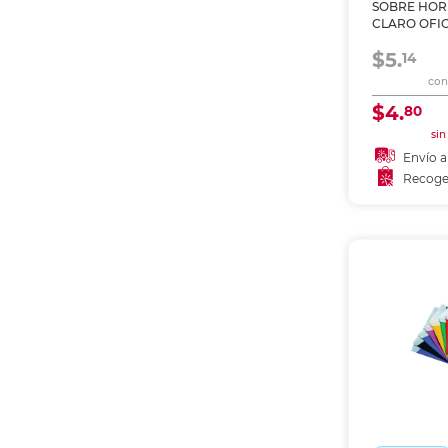
SOBRE HOR
Etiquetas i
CLARO OFIC
Refuerzos 
$5.
14
con 
$4.
80
sin
Envío a
Recoge
Añadir
Recoge