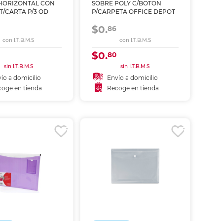
HORIZONTAL CON
SOBRE POLY C/BOTON
ás
ás
ás
ás
T/CARTA P/3 OD
P/CARPETA OFFICE DEPOT
$0.
86
con I.T.B.M.S
con I.T.B.M.S
$0.
80
sin I.T.B.M.S
sin I.T.B.M.S
ío a domicilio
Envío a domicilio
oge en tienda
Recoge en tienda
ñadir al carrito
coger en tienda
Recoger en tienda