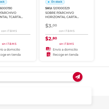
tock
En stock
06000190
SKU:
1201000329
P/ARCHIVO
SOBRE P/ARCHIVO
NTAL TCARTA
HORIZONTAL CARTA
ACION DE COLOR
TRANSPARENTE GRIS
$3.
O
00
con I.T.B.M.S
con I.T.B.M.S
$2.
80
sin I.T.B.M.S
sin I.T.B.M.S
ío a domicilio
Envío a domicilio
oge en tienda
Recoge en tienda
ñadir al carrito
Añadir al carrito
coger en tienda
Recoger en tienda