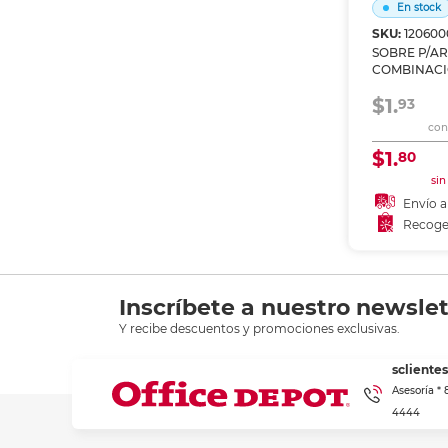
En stock
SKU:
120600
SOBRE P/A
COMBINACI
BC/NG,AZ,M
$1.
93
con 
$1.
80
sin
Envío a
Recoge
Añadir
Recoge
Inscríbete a nuestro newslet
Y recibe descuentos y promociones exclusivas.
scliente
Asesoría *
4444