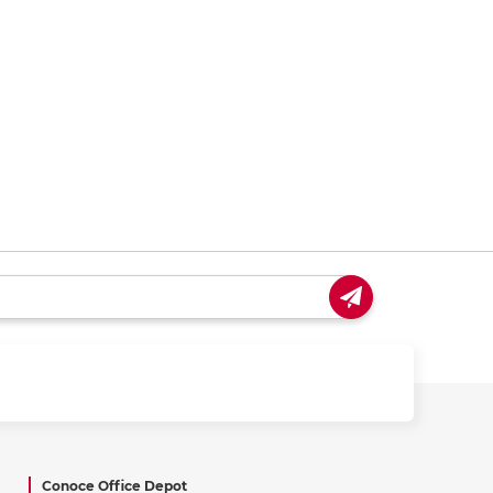
ás
ás
ás
ás
Conoce Office Depot