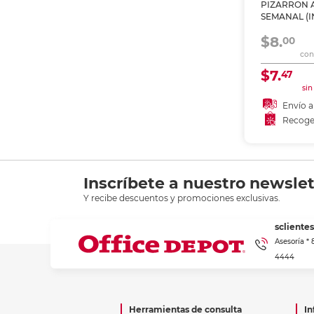
PIZARRON 
Etiquetas i
SEMANAL (I
Refuerzos 
LIQUIDO, M
$8.
CM)
00
con 
$7.
47
sin
Envío a
Recoge
Recoge
Inscríbete a nuestro newslet
Y recibe descuentos y promociones exclusivas.
scliente
Asesoría *
4444
Herramientas de consulta
In