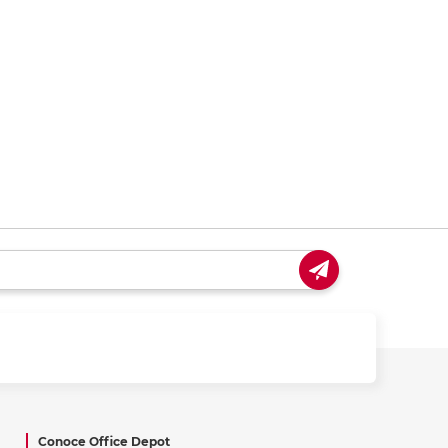
ás
ás
ás
ás
Conoce Office Depot