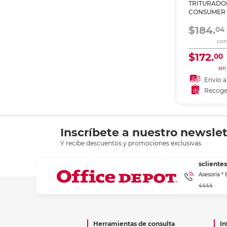
TRITURADO
Etiquetas i
CONSUMER
Refuerzos 
CRUZADO A
$184.
04
con 
$172.
00
sin
Envío a
Recoge
Añadir
Recoge
Inscríbete a nuestro newslet
Y recibe descuentos y promociones exclusivas.
scliente
Asesoría *
4444
Herramientas de consulta
In