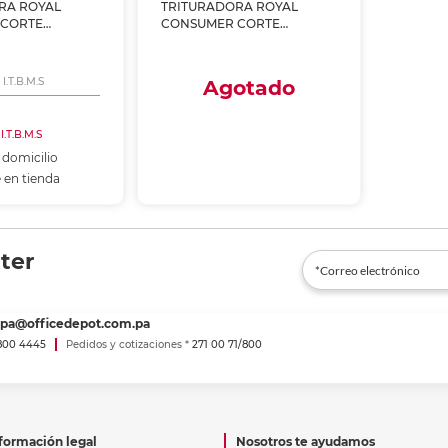
RA ROYAL
nkjet y láser
TRITURADORA ROYAL
Ver más
Ver más
Ver más
Ver m
Ver m
Ver m
Ver m
 CORTE
CONSUMER CORTE
para carpeta
SF910MC
CRUZADO CX6
Ver más
I.T.B.M.S
Agotado
Envío a domicilio
 I.T.B.M.S
Recoge en tienda
 domicilio
 en tienda
 al carrito
Agotado
r en tienda
ter
spa@officedepot.com.pa
800 4445
Pedidos y cotizaciones *
271 00 71/800
formación legal
Nosotros te ayudamos