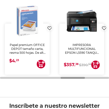
Papel premium OFFICE
IMPRESORA
DEPOT tamaño carta,
MULTIFUNCIONAL
resma 500 hojas. De alta
EPSON L5590 TANQUE
blancura y acabado
DE TINTA (IMPRIME,
$4.
uniforme, ideal para
COPIA Y ESCANEA)
23
$357.
impresoras de inyección
38
55
$390.
de tinta y láser,
fotocopiadoras y uso
general de oficina.
Inscríbete a nuestro newsletter