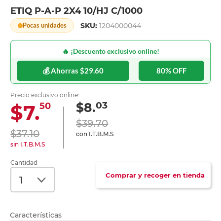
ETIQ P-A-P 2X4 10/HJ C/1000
SKU:
1204000044
Pocas unidades
🔥 ¡Descuento exclusivo online!
💰 Ahorras $29.60
80% OFF
Precio exclusivo online:
03
$8.
$7.
50
$39.70
$37.10
con I.T.B.M.S
sin I.T.B.M.S
Cantidad
Comprar y recoger en tienda
Características