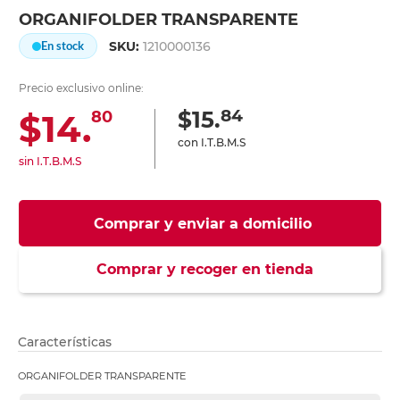
ORGANIFOLDER TRANSPARENTE
SKU:
1210000136
En stock
Precio exclusivo online:
84
$15.
$14.
80
con I.T.B.M.S
sin I.T.B.M.S
Comprar y enviar a domicilio
Comprar y recoger en tienda
Características
ORGANIFOLDER TRANSPARENTE