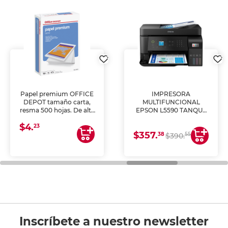
Papel premium OFFICE
IMPRESORA
DEPOT tamaño carta,
MULTIFUNCIONAL
resma 500 hojas. De alta
EPSON L5590 TANQUE
blancura y acabado
DE TINTA (IMPRIME,
$4.
uniforme, ideal para
COPIA Y ESCANEA)
23
$357.
impresoras de inyección
38
55
$390.
de tinta y láser,
fotocopiadoras y uso
general de oficina.
Inscríbete a nuestro newsletter