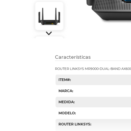
Etiquetas i
Refuerzos 
Características
ROUTER LINKSYS MR9000-DUAL-BAND AX600
ITEM#
:
MARCA
:
MEDIDA
:
MODELO
:
ROUTER LINKSYS
: