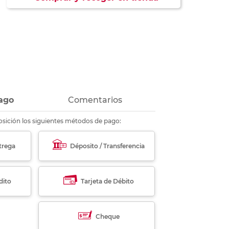
ás
ás
ás
ás
ago
Comentarios
sición los siguientes métodos de pago:
trega
Déposito / Transferencia
dito
Tarjeta de Débito
Cheque