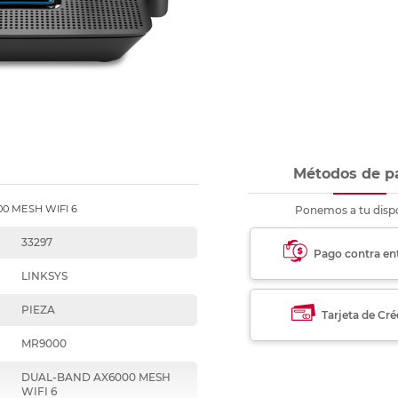
nkjet y láser
Ver más
Ver más
Ver más
Ver m
Ver m
Ver m
Ver m
para carpeta
Ver más
Métodos de p
0 MESH WIFI 6
Ponemos a tu dispo
33297
Pago contra en
LINKSYS
PIEZA
Tarjeta de Cré
MR9000
DUAL-BAND AX6000 MESH
WIFI 6