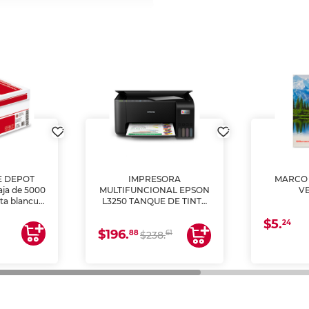
E DEPOT
IMPRESORA
MARCO 
aja de 5000
MULTIFUNCIONAL EPSON
V
lta blancura
L3250 TANQUE DE TINTA
 impresoras
(IMPRIME, COPIA Y
$5.
 Ideal para
ESCANEA)
24
$196.
88
61
lto volumen
$238.
negocios.