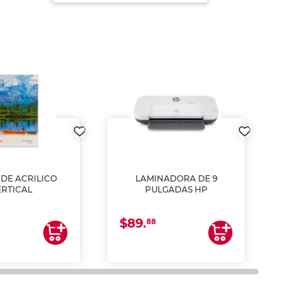
DE ACRILICO
LAMINADORA DE 9
Pap
ERTICAL
PULGADAS HP
DE
resm
b
$89.
$4.
un
88
2
impre
tinta 
y us