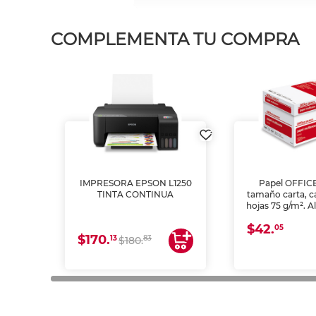
COMPLEMENTA TU COMPRA
IMPRESORA EPSON L1250
Papel OFFIC
TINTA CONTINUA
tamaño carta, c
hojas 75 g/m². A
y opacidad para
$42.
láser e inkjet.
05
$170.
13
83
$180.
impresión de a
en oficinas y 