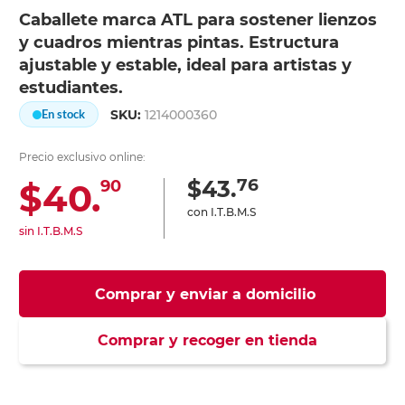
Caballete marca ATL para sostener lienzos
y cuadros mientras pintas. Estructura
ajustable y estable, ideal para artistas y
estudiantes.
SKU:
1214000360
En stock
Precio exclusivo online:
76
$43.
$40.
90
con I.T.B.M.S
sin I.T.B.M.S
Comprar y enviar a domicilio
Comprar y recoger en tienda