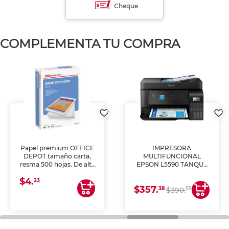
Cheque
COMPLEMENTA TU COMPRA
Papel premium OFFICE
IMPRESORA
DEPOT tamaño carta,
MULTIFUNCIONAL
resma 500 hojas. De alta
EPSON L5590 TANQUE
blancura y acabado
DE TINTA (IMPRIME,
$4.
uniforme, ideal para
COPIA Y ESCANEA)
23
$357.
impresoras de inyección
38
55
$390.
de tinta y láser,
fotocopiadoras y uso
general de oficina.