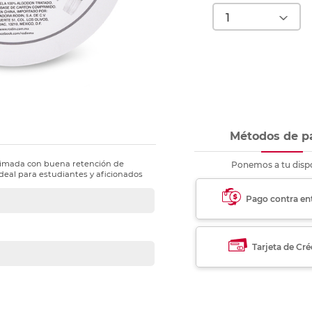
nkjet y láser
Ver más
Ver más
Ver más
Ver m
Ver m
Ver m
Ver m
para carpeta
Ver más
Métodos de p
primada con buena retención de
Ponemos a tu dispo
 Ideal para estudiantes y aficionados
Pago contra en
Tarjeta de Cré