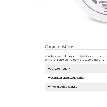
Etiquetas i
Refuerzos 
Características
• Cartón con tela imprimado• Superficie im
pintura• Soporte rígido y práctico para arte•
MARCA: RODIN
MODELO: 7501139175582
MPN: 7501139175582