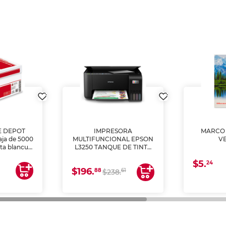
E DEPOT
IMPRESORA
MARCO 
aja de 5000
MULTIFUNCIONAL EPSON
V
lta blancura
L3250 TANQUE DE TINTA
 impresoras
(IMPRIME, COPIA Y
$5.
 Ideal para
ESCANEA)
24
$196.
88
61
lto volumen
$238.
negocios.