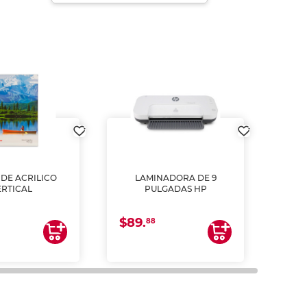
DE ACRILICO
LAMINADORA DE 9
Pap
ERTICAL
PULGADAS HP
DE
resm
b
$89.
$4.
un
88
2
impre
tinta 
y us