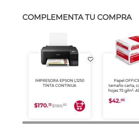
COMPLEMENTA TU COMPRA
IMPRESORA EPSON L1250
Papel OFFIC
TINTA CONTINUA
tamaño carta, c
hojas 75 g/m². A
y opacidad para
$42.
láser e inkjet.
05
$170.
13
83
$180.
impresión de a
en oficinas y 