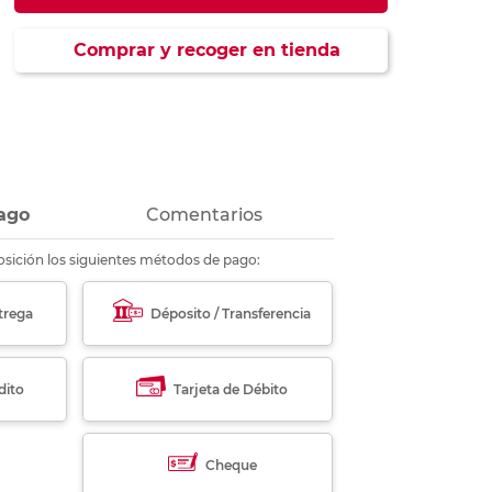
ás
ás
ás
ás
Comprar y recoger en tienda
ago
Comentarios
sición los siguientes métodos de pago:
trega
Déposito / Transferencia
dito
Tarjeta de Débito
Cheque