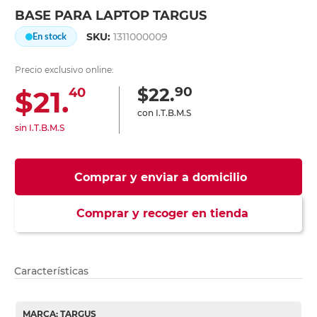
BASE PARA LAPTOP TARGUS
SKU:
1311000009
En stock
Precio exclusivo online:
90
$22.
$21.
40
con I.T.B.M.S
sin I.T.B.M.S
Comprar y enviar a domicilio
Comprar y recoger en tienda
Características
MARCA: TARGUS