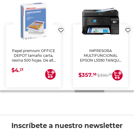
Papel premium OFFICE
IMPRESORA
DEPOT tamaño carta,
MULTIFUNCIONAL
resma 500 hojas. De alta
EPSON L5590 TANQUE
blancura y acabado
DE TINTA (IMPRIME,
$4.
uniforme, ideal para
COPIA Y ESCANEA)
23
$357.
impresoras de inyección
38
55
$390.
de tinta y láser,
fotocopiadoras y uso
general de oficina.
Inscríbete a nuestro newsletter