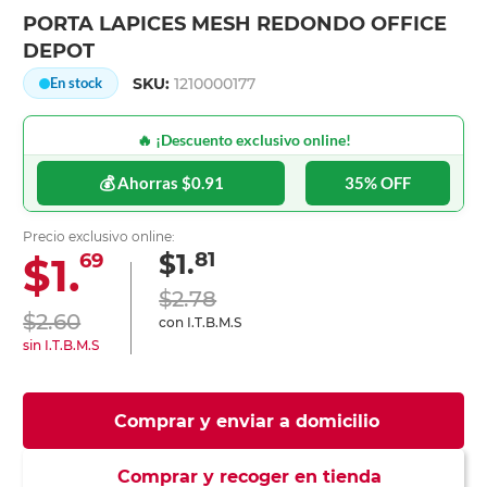
PORTA LAPICES MESH REDONDO OFFICE
DEPOT
SKU:
1210000177
En stock
🔥 ¡Descuento exclusivo online!
💰 Ahorras $0.91
35% OFF
Precio exclusivo online:
81
$1.
$1.
69
$2.78
$2.60
con I.T.B.M.S
sin I.T.B.M.S
Comprar y enviar a domicilio
Comprar y recoger en tienda