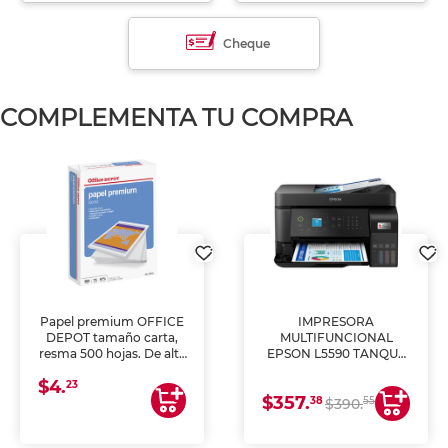
Cheque
COMPLEMENTA TU COMPRA
Papel premium OFFICE
IMPRESORA
DEPOT tamaño carta,
MULTIFUNCIONAL
resma 500 hojas. De alta
EPSON L5590 TANQUE
blancura y acabado
DE TINTA (IMPRIME,
$4.
uniforme, ideal para
COPIA Y ESCANEA)
23
$357.
impresoras de inyección
38
55
$390.
de tinta y láser,
fotocopiadoras y uso