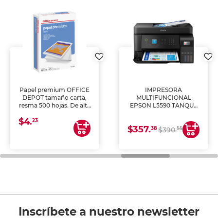
Papel premium OFFICE
IMPRESORA
DEPOT tamaño carta,
MULTIFUNCIONAL
resma 500 hojas. De alta
EPSON L5590 TANQUE
blancura y acabado
DE TINTA (IMPRIME,
$4.
uniforme, ideal para
COPIA Y ESCANEA)
23
$357.
impresoras de inyección
38
55
$390.
de tinta y láser,
fotocopiadoras y uso
general de oficina.
Inscríbete a nuestro newsletter