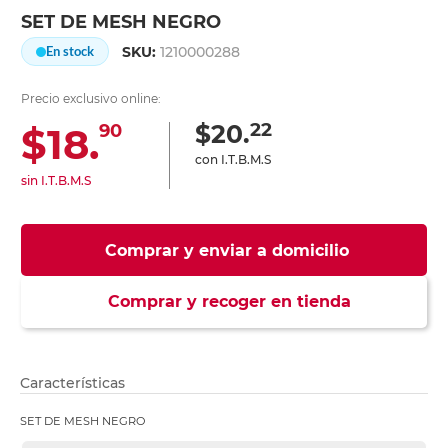
SET DE MESH NEGRO
SKU:
1210000288
En stock
Precio exclusivo online:
22
$20.
$18.
90
con I.T.B.M.S
sin I.T.B.M.S
Comprar y enviar a domicilio
Comprar y recoger en tienda
Características
SET DE MESH NEGRO