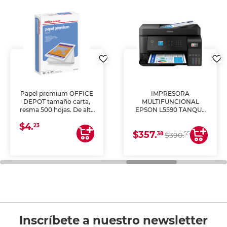
Papel premium OFFICE
IMPRESORA
DEPOT tamaño carta,
MULTIFUNCIONAL
resma 500 hojas. De alta
EPSON L5590 TANQUE
blancura y acabado
DE TINTA (IMPRIME,
$4.
uniforme, ideal para
COPIA Y ESCANEA)
23
$357.
impresoras de inyección
38
55
$390.
de tinta y láser,
fotocopiadoras y uso
general de oficina.
Inscríbete a nuestro newsletter