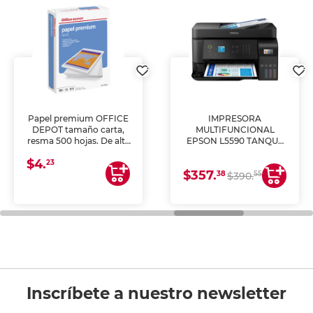
Papel premium OFFICE
IMPRESORA
DEPOT tamaño carta,
MULTIFUNCIONAL
resma 500 hojas. De alta
EPSON L5590 TANQUE
blancura y acabado
DE TINTA (IMPRIME,
$4.
uniforme, ideal para
COPIA Y ESCANEA)
23
$357.
impresoras de inyección
38
55
$390.
de tinta y láser,
fotocopiadoras y uso
general de oficina.
Inscríbete a nuestro newsletter