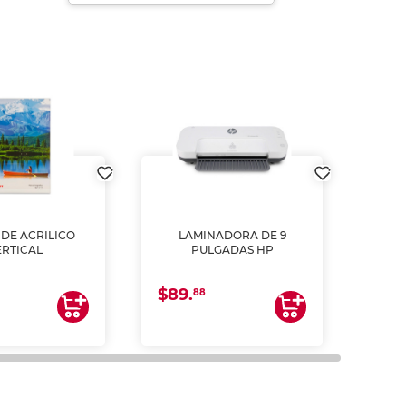
DE ACRILICO
LAMINADORA DE 9
Pap
ERTICAL
PULGADAS HP
DE
resm
b
$89.
$4.
un
88
2
impre
tinta 
y us