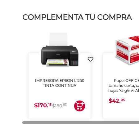
COMPLEMENTA TU COMPRA
IMPRESORA EPSON L1250
Papel OFFIC
TINTA CONTINUA
tamaño carta, c
hojas 75 g/m². A
y opacidad para
$42.
láser e inkjet.
05
$170.
13
83
$180.
impresión de a
en oficinas y 