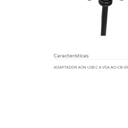
Etiquetas i
Refuerzos 
Características
ADAPTADOR AON USB C A VGA AO-CB-51