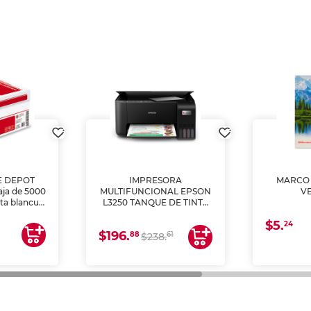
E DEPOT
IMPRESORA
MARCO 
aja de 5000
MULTIFUNCIONAL EPSON
V
lta blancura
L3250 TANQUE DE TINTA
 impresoras
(IMPRIME, COPIA Y
$5.
 Ideal para
ESCANEA)
24
$196.
88
61
lto volumen
$238.
negocios.