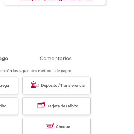
ás
ás
ás
ás
ago
Comentarios
sición los siguientes métodos de pago:
trega
Déposito / Transferencia
dito
Tarjeta de Débito
Cheque