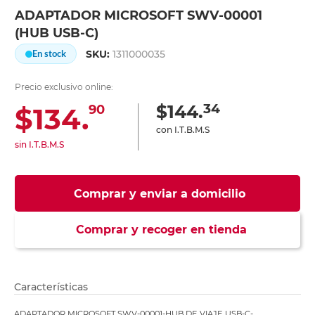
ADAPTADOR MICROSOFT SWV-00001
(HUB USB-C)
SKU:
1311000035
En stock
Precio exclusivo online:
34
$144.
$134.
90
con I.T.B.M.S
sin I.T.B.M.S
Comprar y enviar a domicilio
Comprar y recoger en tienda
Características
ADAPTADOR MICROSOFT SWV-00001-HUB DE VIAJE USB-C-