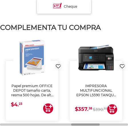
Cheque
COMPLEMENTA TU COMPRA
Papel premium OFFICE
IMPRESORA
DEPOT tamaño carta,
MULTIFUNCIONAL
resma 500 hojas. De alta
EPSON L5590 TANQUE
blancura y acabado
DE TINTA (IMPRIME,
$4.
uniforme, ideal para
COPIA Y ESCANEA)
23
$357.
impresoras de inyección
38
55
$390.
de tinta y láser,
fotocopiadoras y uso
general de oficina.