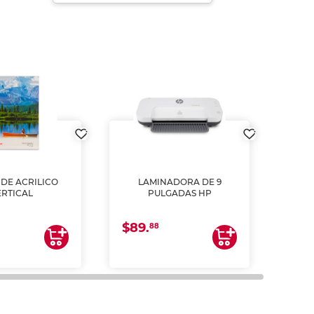
DE ACRILICO
LAMINADORA DE 9
Pap
ERTICAL
PULGADAS HP
DE
resm
b
$89.
$4.
un
88
2
impre
tinta 
y us