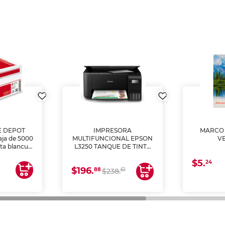
E DEPOT
IMPRESORA
MARCO 
aja de 5000
MULTIFUNCIONAL EPSON
V
lta blancura
L3250 TANQUE DE TINTA
 impresoras
(IMPRIME, COPIA Y
$5.
 Ideal para
ESCANEA)
24
$196.
88
61
lto volumen
$238.
negocios.