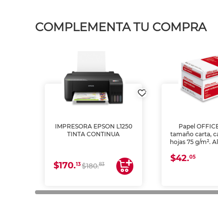
COMPLEMENTA TU COMPRA
IMPRESORA EPSON L1250
Papel OFFIC
TINTA CONTINUA
tamaño carta, c
hojas 75 g/m². A
y opacidad para
$42.
láser e inkjet.
05
$170.
13
83
$180.
impresión de a
en oficinas y 