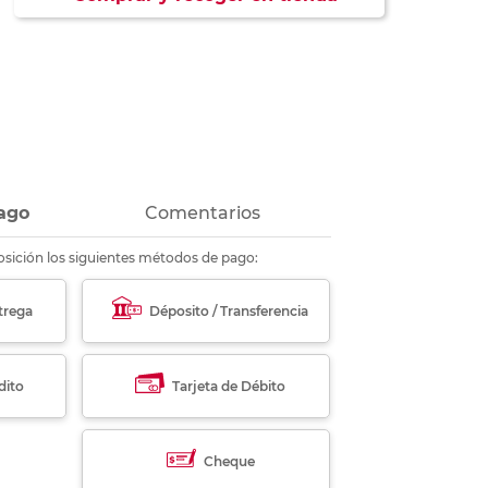
ás
ás
ás
ás
ago
Comentarios
sición los siguientes métodos de pago:
trega
Déposito / Transferencia
dito
Tarjeta de Débito
Cheque