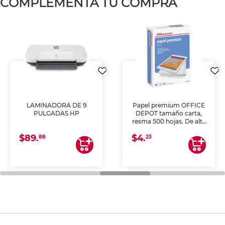
COMPLEMENTA TU COMPRA
LAMINADORA DE 9
Papel premium OFFICE
PULGADAS HP
DEPOT tamaño carta,
resma 500 hojas. De alta
blancura y acabado
$89.
$4.
uniforme, ideal para
88
23
impresoras de inyección
de tinta y láser,
fotocopiadoras y uso
general de oficina.