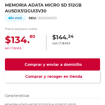
MEMORIA ADATA MICRO SD 512GB
AUSDX512GUI3V30
SKU:
1305000033
En stock
Precio exclusivo online:
24
$144.
$134.
80
con I.T.B.M.S
sin I.T.B.M.S
Comprar y enviar a domicilio
Comprar y recoger en tienda
Características
MEMORIA ADATA MICRO SD 512GB AUSDX512GUI3V30