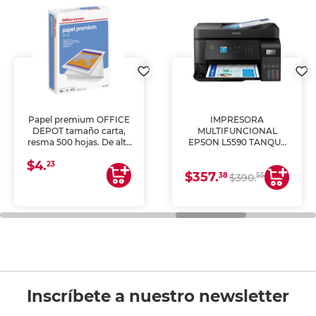
Papel premium OFFICE
IMPRESORA
DEPOT tamaño carta,
MULTIFUNCIONAL
resma 500 hojas. De alta
EPSON L5590 TANQUE
blancura y acabado
DE TINTA (IMPRIME,
$4.
uniforme, ideal para
COPIA Y ESCANEA)
23
$357.
impresoras de inyección
38
55
$390.
de tinta y láser,
fotocopiadoras y uso
general de oficina.
Inscríbete a nuestro newsletter