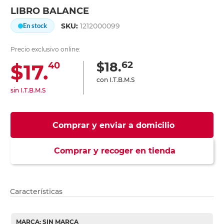
LIBRO BALANCE
SKU:
1212000099
En stock
Precio exclusivo online:
62
$18.
$17.
40
con I.T.B.M.S
sin I.T.B.M.S
Comprar y enviar a domicilio
Comprar y recoger en tienda
Características
MARCA: SIN MARCA