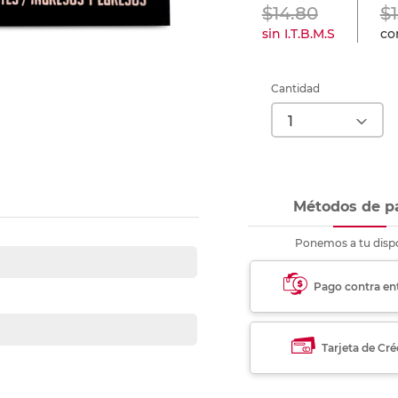
nkjet y láser
$14.80
$
Ver más
Ver más
Ver más
Ver m
Ver m
Ver m
Ver m
para carpeta
sin I.T.B.M.S
con
Ver más
Cantidad
Métodos de p
Ponemos a tu dispo
Pago contra en
Tarjeta de Cré