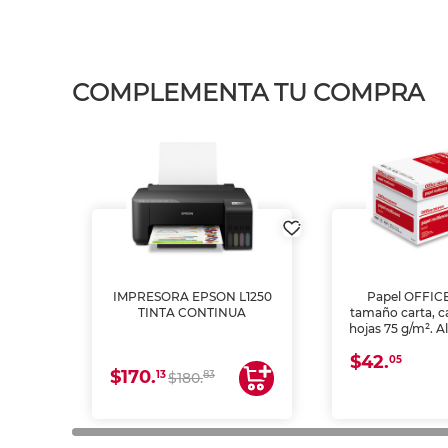
COMPLEMENTA TU COMPRA
IMPRESORA EPSON L1250
Papel OFFIC
TINTA CONTINUA
tamaño carta, c
hojas 75 g/m². A
y opacidad para
$42.
láser e inkjet.
05
$170.
13
83
$180.
impresión de a
en oficinas y 