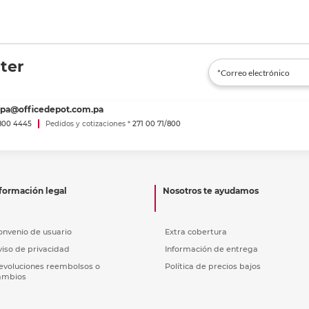
ter
spa@officedepot.com.pa
800 4445
Pedidos y cotizaciones *
271 00 71/800
formación legal
Nosotros te ayudamos
onvenio de usuario
Extra cobertura
viso de privacidad
Información de entrega
evoluciones reembolsos o
Política de precios bajos
ambios