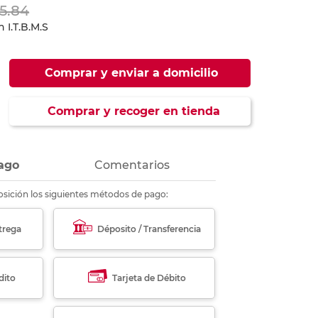
15.84
ás
ás
ás
ás
 I.T.B.M.S
Comprar y enviar a domicilio
Comprar y recoger en tienda
ago
Comentarios
sición los siguientes métodos de pago:
trega
Déposito / Transferencia
dito
Tarjeta de Débito