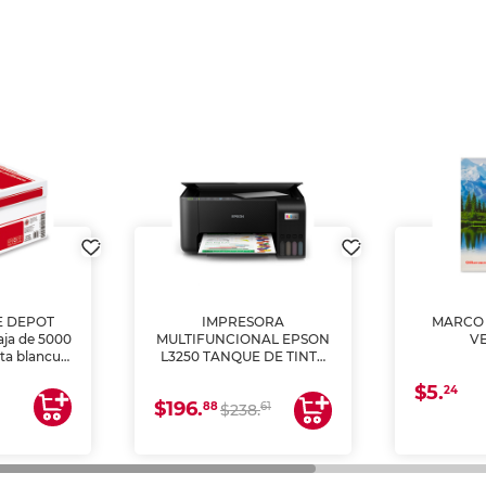
E DEPOT
IMPRESORA
MARCO 
aja de 5000
MULTIFUNCIONAL EPSON
V
lta blancura
L3250 TANQUE DE TINTA
 impresoras
(IMPRIME, COPIA Y
$5.
 Ideal para
ESCANEA)
24
$196.
88
61
lto volumen
$238.
negocios.