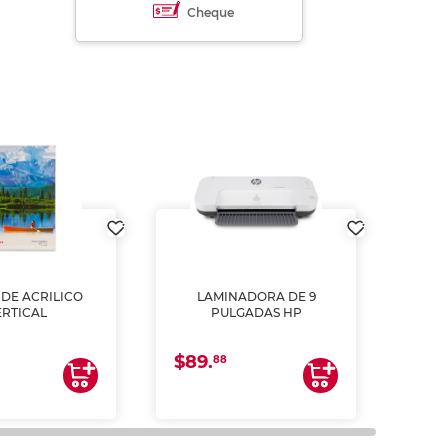
Cheque
DE ACRILICO
LAMINADORA DE 9
Pap
ERTICAL
PULGADAS HP
DE
resm
b
$89.
$4.
un
88
2
impre
tinta 
y us