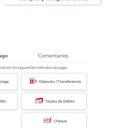
ás
ás
ás
ás
ago
Comentarios
sición los siguientes métodos de pago:
trega
Déposito / Transferencia
dito
Tarjeta de Débito
Cheque