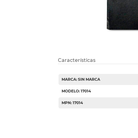
Etiquetas i
Refuerzos 
Características
MARCA: SIN MARCA
MODELO: 17014
MPN: 17014