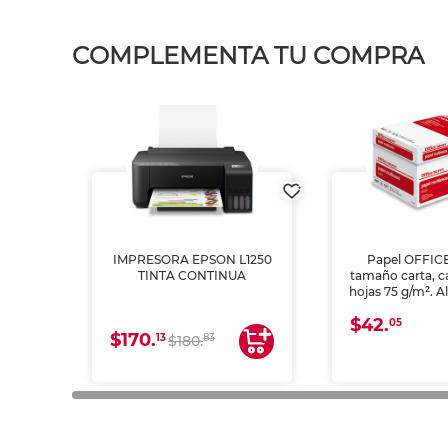
COMPLEMENTA TU COMPRA
IMPRESORA EPSON L1250
Papel OFFIC
TINTA CONTINUA
tamaño carta, c
hojas 75 g/m². A
y opacidad para
$42.
láser e inkjet.
05
$170.
13
83
$180.
impresión de a
en oficinas y 