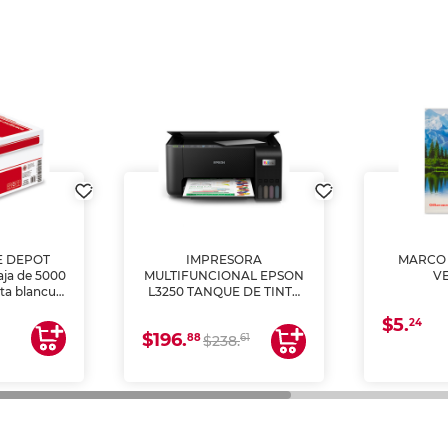
E DEPOT
IMPRESORA
MARCO 
aja de 5000
MULTIFUNCIONAL EPSON
V
lta blancura
L3250 TANQUE DE TINTA
 impresoras
(IMPRIME, COPIA Y
$5.
 Ideal para
ESCANEA)
24
$196.
88
61
lto volumen
$238.
negocios.