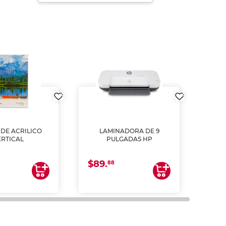
DE ACRILICO
LAMINADORA DE 9
Pap
ERTICAL
PULGADAS HP
DE
resm
b
$89.
$4.
un
88
2
impre
tinta 
y us