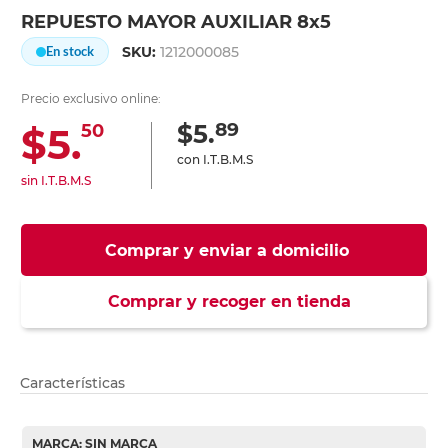
REPUESTO MAYOR AUXILIAR 8x5
SKU:
1212000085
En stock
Precio exclusivo online:
89
$5.
$5.
50
con I.T.B.M.S
sin I.T.B.M.S
Comprar y enviar a domicilio
Comprar y recoger en tienda
Características
MARCA: SIN MARCA