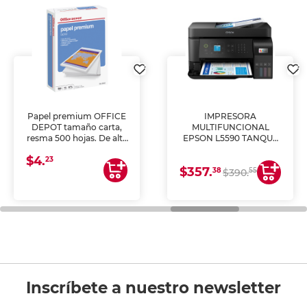
Papel premium OFFICE
IMPRESORA
DEPOT tamaño carta,
MULTIFUNCIONAL
resma 500 hojas. De alta
EPSON L5590 TANQUE
blancura y acabado
DE TINTA (IMPRIME,
$4.
uniforme, ideal para
COPIA Y ESCANEA)
23
$357.
impresoras de inyección
38
55
$390.
de tinta y láser,
fotocopiadoras y uso
general de oficina.
Inscríbete a nuestro newsletter